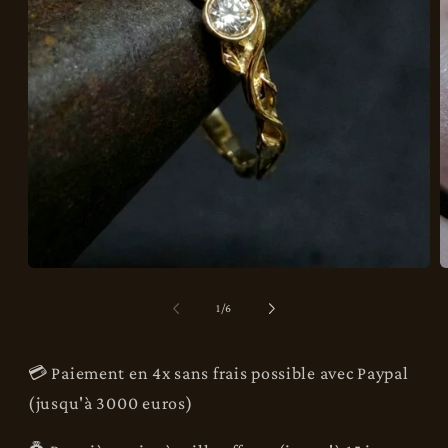
O
Ouvrir
l
le
m
média
de
1
/
6
2
1
d
dans
u
une
f
fenêtre
💳 Paiement en 4x sans frais possible avec Paypal
m
modale
(jusqu'à 3000 euros)