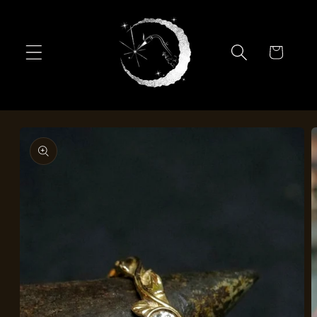
et passer
au
contenu
Panier
Passer aux
informations
produits